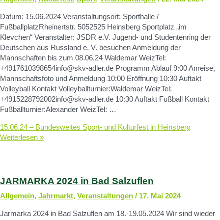
Datum: 15.06.2024 Veranstaltungsort: Sporthalle /
FußballplatzRheinertstr. 5052525 Heinsberg Sportplatz „im
Klevchen“ Veranstalter: JSDR e.V. Jugend- und Studentenring der
Deutschen aus Russland e. V. besuchen Anmeldung der
Mannschaften bis zum 08.06.24 Waldemar WeizTel:
+4917610398654info@skv-adler.de Programm Ablauf 9:00 Anreise,
Mannschaftsfoto und Anmeldung 10:00 Eröffnung 10:30 Auftakt
Volleyball Kontakt Volleyballturnier:Waldemar WeizTel:
+4915228792002info@skv-adler.de 10:30 Auftakt Fußball Kontakt
Fußballturnier:Alexander WeizTel: …
15.06.24 – Bundesweites Sport- und Kulturfest in Heinsberg
Weiterlesen »
JARMARKA 2024 in Bad Salzuflen
Allgemein
,
Jahrmarkt
,
Veranstaltungen
/
17. Mai 2024
Jarmarka 2024 in Bad Salzuflen am 18.-19.05.2024 Wir sind wieder