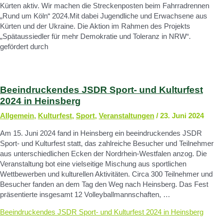
Kürten aktiv. Wir machen die Streckenposten beim Fahrradrennen
„Rund um Köln“ 2024.Mit dabei Jugendliche und Erwachsene aus
Kürten und der Ukraine. Die Aktion im Rahmen des Projekts
„Spätaussiedler für mehr Demokratie und Toleranz in NRW“.
gefördert durch
Beeindruckendes JSDR Sport- und Kulturfest
2024 in Heinsberg
Allgemein
,
Kulturfest
,
Sport
,
Veranstaltungen
/
23. Juni 2024
Am 15. Juni 2024 fand in Heinsberg ein beeindruckendes JSDR
Sport- und Kulturfest statt, das zahlreiche Besucher und Teilnehmer
aus unterschiedlichen Ecken der Nordrhein-Westfalen anzog. Die
Veranstaltung bot eine vielseitige Mischung aus sportlichen
Wettbewerben und kulturellen Aktivitäten. Circa 300 Teilnehmer und
Besucher fanden an dem Tag den Weg nach Heinsberg. Das Fest
präsentierte insgesamt 12 Volley­ball­mann­schaf­ten, …
Beeindruckendes JSDR Sport- und Kulturfest 2024 in Heinsberg