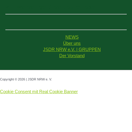
Wir werden gefördert durch das
NEWS
Über uns
JSDR NRW e.V. | GRUPPEN
Der Vorstand
Copyright © 2026 | JSDR NRW e. V.
Cookie Consent mit Real Cookie Banner