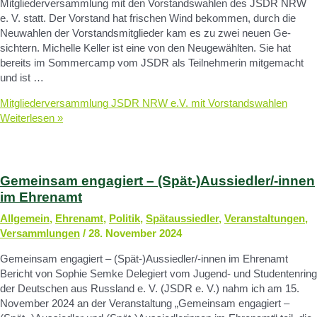
Mitgliederversammlung mit den Vorstandswahlen des JSDR NRW
e. V. statt. Der Vorstand hat fri­schen Wind be­kommen, durch die
Neu­wahlen der Vor­stands­mit­glie­der kam es zu zwei neuen Ge­
sichtern. Michelle Keller ist eine von den Neugewählten. Sie hat
bereits im Sommercamp vom JSDR als Teilnehmerin mitgemacht
und ist …
Mitgliederversammlung JSDR NRW e.V. mit Vorstandswahlen
Weiterlesen »
Gemeinsam engagiert – (Spät-)Aussiedler/-innen
im Ehrenamt
Allgemein
,
Ehrenamt
,
Politik
,
Spätaussiedler
,
Veranstaltungen
,
Versammlungen
/
28. November 2024
Gemeinsam engagiert – (Spät-)Aussiedler/-innen im Ehrenamt
Bericht von Sophie Semke Delegiert vom Jugend- und Studentenring
der Deutschen aus Russland e. V. (JSDR e. V.) nahm ich am 15.
November 2024 an der Veranstaltung „Gemeinsam engagiert –