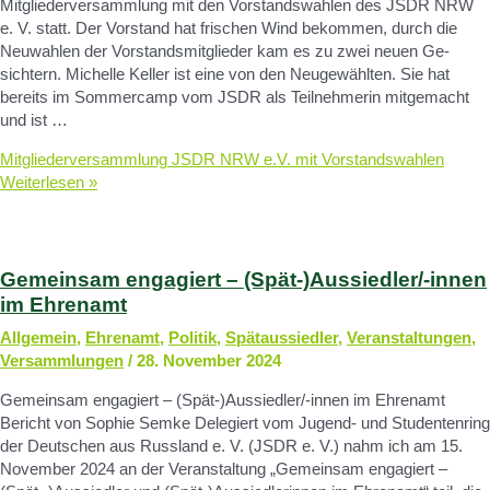
Mitgliederversammlung mit den Vorstandswahlen des JSDR NRW
e. V. statt. Der Vorstand hat fri­schen Wind be­kommen, durch die
Neu­wahlen der Vor­stands­mit­glie­der kam es zu zwei neuen Ge­
sichtern. Michelle Keller ist eine von den Neugewählten. Sie hat
bereits im Sommercamp vom JSDR als Teilnehmerin mitgemacht
und ist …
Mitgliederversammlung JSDR NRW e.V. mit Vorstandswahlen
Weiterlesen »
Gemeinsam engagiert – (Spät-)Aussiedler/-innen
im Ehrenamt
Allgemein
,
Ehrenamt
,
Politik
,
Spätaussiedler
,
Veranstaltungen
,
Versammlungen
/
28. November 2024
Gemeinsam engagiert – (Spät-)Aussiedler/-innen im Ehrenamt
Bericht von Sophie Semke Delegiert vom Jugend- und Studentenring
der Deutschen aus Russland e. V. (JSDR e. V.) nahm ich am 15.
November 2024 an der Veranstaltung „Gemeinsam engagiert –