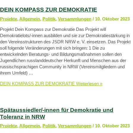
DEIN KOMPASS ZUR DEMOKRATIE
Projekte
,
Allgemein
,
Politik
,
Versammlungen
/
10. Oktober 2023
Projekt Dein Kompass zur Demokratie Das Projekt will
Demokratielots/-innen ausbilden und sie zur Demokratiestärkung in
den Vereinsstrukturen des JSDR NRW e. V. einsetzen. Das Projekt
soll folgende Veränderungen mit sich bringen: 1 Die zu
entwickelnden Beratungs- und Bildungsmaßnahmen sollen den
Jugendlichen russlanddeutscher Herkunft und Menschen aus der
russischsprachigen Community in NRW (Vereinsmitgliedern und
ihrem Umfeld) …
DEIN KOMPASS ZUR DEMOKRATIE
Weiterlesen »
Spätaussiedler/-innen für Demokratie und
Toleranz in NRW
Projekte
,
Allgemein
,
Politik
,
Versammlungen
/
10. Oktober 2023