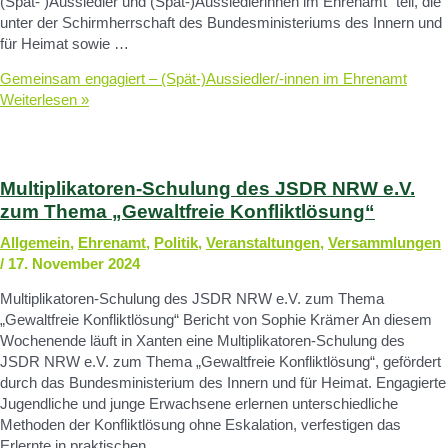
(Spät- )Aussiedler und (Spät-)Aussiedlerinnen im Ehrenamt“ teil, die
unter der Schirmherrschaft des Bundesministeriums des Innern und
für Heimat sowie …
Gemeinsam engagiert – (Spät-)Aussiedler/-innen im Ehrenamt
Weiterlesen »
Multiplikatoren-Schulung des JSDR NRW e.V.
zum Thema „Gewaltfreie Konfliktlösung“
Allgemein
,
Ehrenamt
,
Politik
,
Veranstaltungen
,
Versammlungen
/
17. November 2024
Multiplikatoren-Schulung des JSDR NRW e.V. zum Thema
„Gewaltfreie Konfliktlösung“ Bericht von Sophie Krämer An diesem
Wochenende läuft in Xanten eine Multiplikatoren-Schulung des
JSDR NRW e.V. zum Thema „Gewaltfreie Konfliktlösung“, gefördert
durch das Bundesministerium des Innern und für Heimat. Engagierte
Jugendliche und junge Erwachsene erlernen unterschiedliche
Methoden der Konfliktlösung ohne Eskalation, verfestigen das
Erlernte in praktischen …